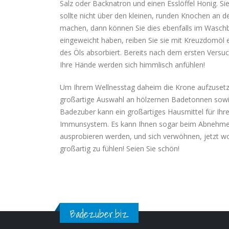
Salz oder Backnatron und einen Esslöffel Honig. Si
sollte nicht über den kleinen, runden Knochen an d
machen, dann können Sie dies ebenfalls im Waschb
eingeweicht haben, reiben Sie sie mit Kreuzdomöl e
des Öls absorbiert. Bereits nach dem ersten Vers
Ihre Hände werden sich himmlisch anfühlen!
Um Ihrem Wellnesstag daheim die Krone aufzusetze
großartige Auswahl an hölzernen Badetonnen sowie
Badezuber kann ein großartiges Hausmittel für Ihre
Immunsystem. Es kann Ihnen sogar beim Abnehmen he
ausprobieren werden, und sich verwöhnen, jetzt wo
großartig zu fühlen! Seien Sie schön!
Badezuber.biz