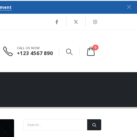
tment
0
CALL US NOW
+123 4567 890