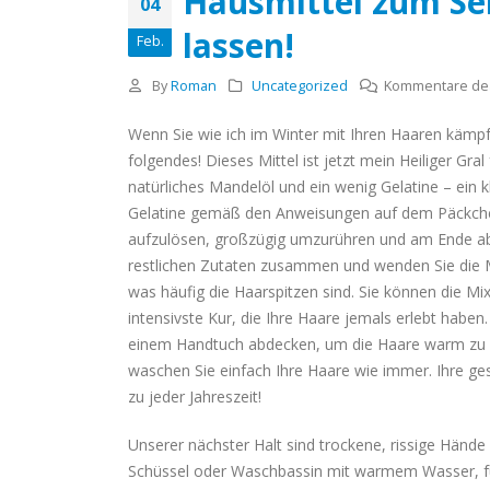
Hausmittel zum Sel
04
Badezuber?
lassen!
Feb.
April 18, 2020
By
Roman
Uncategorized
Kommentare deak
Wenn Sie wie ich im Winter mit Ihren Haaren kämpf
folgendes! Dieses Mittel ist jetzt mein Heiliger Gral 
natürliches Mandelöl und ein wenig Gelatine – ein 
Gelatine gemäß den Anweisungen auf dem Päckche
aufzulösen, großzügig umzurühren und am Ende ab
restlichen Zutaten zusammen und wenden Sie die M
was häufig die Haarspitzen sind. Sie können die Mix
intensivste Kur, die Ihre Haare jemals erlebt habe
einem Handtuch abdecken, um die Haare warm zu ha
waschen Sie einfach Ihre Haare wie immer. Ihre g
zu jeder Jahreszeit!
Unserer nächster Halt sind trockene, rissige Hände 
Schüssel oder Waschbassin mit warmem Wasser, füge