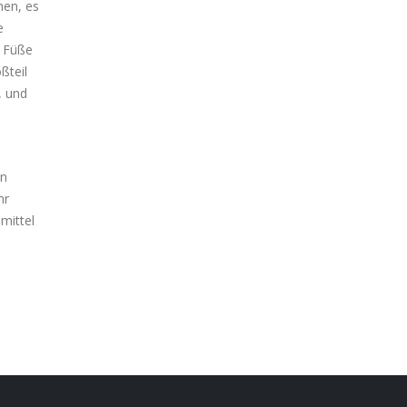
hen, es
e
r Füße
ßteil
, und
en
hr
mittel