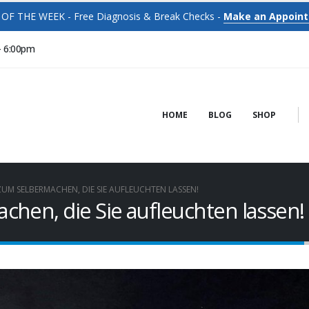
OF THE WEEK - Free Diagnosis & Break Checks -
Make an Appoin
- 6:00pm
HOME
BLOG
SHOP
UM SELBERMACHEN, DIE SIE AUFLEUCHTEN LASSEN!
hen, die Sie aufleuchten lassen!