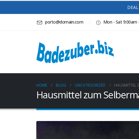
DEAL 
porto@domain.com
Mon - Sat 9:00am 
HOME
BLOG
UNCATEGORIZED
HAUSMITTEL Z
Hausmittel zum Selbermac