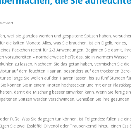
bermachen, die Sie aufleucht
Badezuber?
April 18, 2020
für
tiviert
Hausmittel
en, weil sie glanzlos werden und gespaltene Spitzen haben, versuche
zum
für die kalten Monate. Alles, was Sie brauchen, ist ein Eigelb, reines,
Selbermachen,
kleines Päckchen reicht für 2-3 Anwendungen. Beginnen Sie damit, Ihr
die
n vorzubereiten – normalerweise heißt das, sie in warmem Wasser
Sie
kühlen zu lassen. Nachdem Sie das getan haben, vermischen Sie die
aufleuchten
ixtur auf dem feuchten Haar an, besonders auf den trockenen Berei
lassen!
tur so lange Sie wollen auf den Haaren lassen, bis zu fünf Stunden für
n. Sie können Sie in einem Knoten hochstecken und mit einer Plastikk
lten, damit die Mischung besser einwirken kann. Wenn Sie fertig sin
espaltenen Spitzen werden verschwinden. Genießen Sie Ihre gesunden
oder Füße. Was Sie dagegen tun können, ist Folgendes: füllen sie eine
n Sie zwei Esslöffel Olivenöl oder Traubenkernöl hinzu, einen Esslö