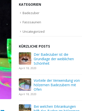
KATEGORIEN
Badezuber
Fasssaunen
Uncategorized
KÜRZLICHE POSTS
 die
Der hölzerne Badezuber: die
Der Bade
blichen
Grundlage der Gesundheit
Grundlag
Schönhe
April 6, 2020
April 18, 2020
Was ist ein Holzbadezuber?
endung von
Vorteile
April 6, 2020
bern mit
hölzern
Ofen
April 18, 2020
Wie können Sie mit einem
Badezuber Energie sparen?
April 5, 2020
ankungen
Bei wel
m hölzernen
hilft da