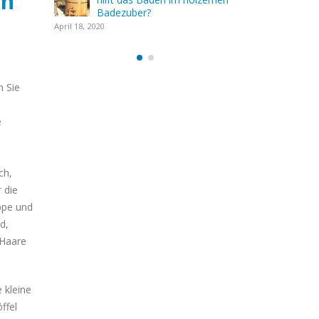
en
Badezub
April 18, 2020
n Sie
e
ch,
 die
appe und
d,
 Haare
 kleine
ffel