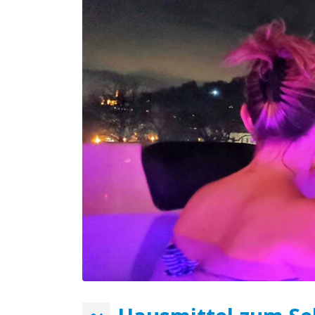
Der Badezuber ist die
Grundlage der weiblichen
Schönheit
April 18, 2020
Vorteile der Verwendung vo
hölzernen Badezubern mit
Ofen
April 18, 2020
Bei welchen Erkrankungen
hilft das Baden im hölzerne