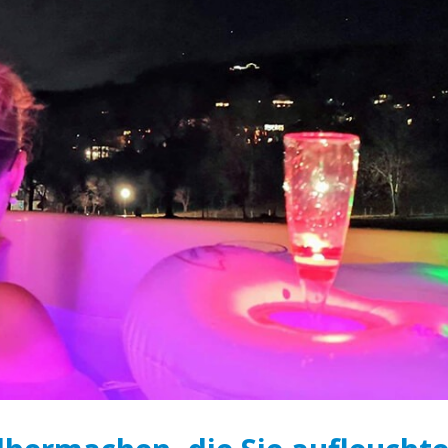
Der hölzerne Badezuber: die
Der Badezuber ist
Grundlage der Gesundheit
Grundlage der wei
Schönheit
April 6, 2020
April 18, 2020
Was ist ein Holzbadezuber?
n
Vorteile der Verw
April 6, 2020
hölzernen Badezu
Ofen
April 18, 2020
Wie können Sie mit einem
Badezuber Energie sparen?
April 5, 2020
Bei welchen Erkr
n
hilft das Baden i