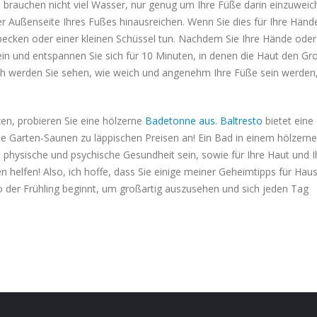
e brauchen nicht viel Wasser, nur genug um Ihre Füße darin einzuweic
er Außenseite Ihres Fußes hinausreichen. Wenn Sie dies für Ihre Händ
ecken oder einer kleinen Schüssel tun. Nachdem Sie Ihre Hände ode
in und entspannen Sie sich für 10 Minuten, in denen die Haut den Gro
uch werden Sie sehen, wie weich und angenehm Ihre Füße sein werden
n, probieren Sie eine hölzerne
Badetonne aus. Baltresto
bietet eine
 Garten-Saunen zu läppischen Preisen an! Ein Bad in einem hölzern
 physische und psychische Gesundheit sein, sowie für Ihre Haut und I
lfen! Also, ich hoffe, dass Sie einige meiner Geheimtipps für Haus
 der Frühling beginnt, um großartig auszusehen und sich jeden Tag