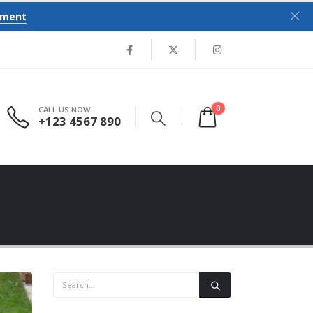
tment
0
CALL US NOW
+123 4567 890