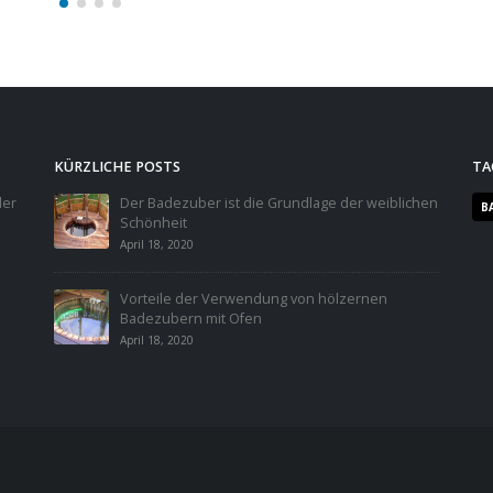
read more
KÜRZLICHE POSTS
TA
der
Der Badezuber ist die Grundlage der weiblichen
B
Schönheit
April 18, 2020
Vorteile der Verwendung von hölzernen
Badezubern mit Ofen
April 18, 2020