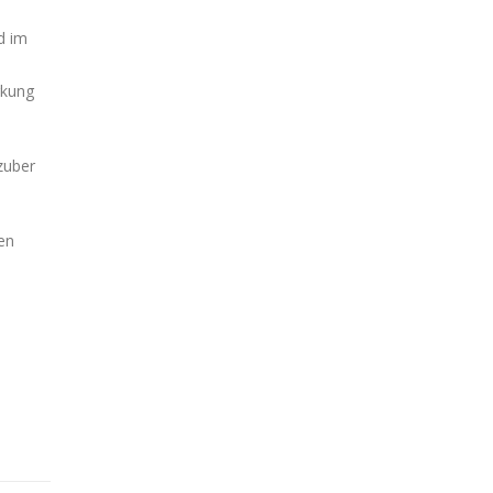
d im
rkung
zuber
en