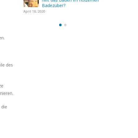
Badezub
April 18, 2020
en.
ile des
ze
nieren.
 die