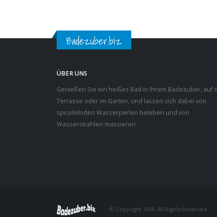
Badezuber.biz
ÜBER UNS
Genießen Sie ein heißes Bad in Ihrem Badezuber, auf 
Terrasse oder im Garten, und lassen sich dabei von
sprudelnden Wasserperlen beleben und von
Wasserstrahlen massieren.