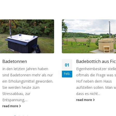
Badebottich aus Fichte
Holzbadebottiche m
01
Ofen
Eigenheimbesitzer stellen sich
Feb.
Heute versteht praktisc
oftmals die Frage was sie im
jeder Mensch, dass das
Hof neben dem Haus
Dampfbad eine echte
aufstellen sollen. Man will,
Gesundheitsquelle darste
dass es nicht...
Die Vorteile des heißen
read more
Dampfes sind offensicht
In...