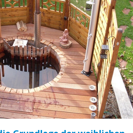
Der hölzerne Badezuber: die
Der Badezuber ist
Grundlage der Gesundheit
Grundlage der wei
Schönheit
April 6, 2020
April 18, 2020
Was ist ein Holzbadezuber?
n
Vorteile der Verw
April 6, 2020
hölzernen Badezu
Ofen
April 18, 2020
Wie können Sie mit einem
Badezuber Energie sparen?
April 5, 2020
Bei welchen Erkr
n
hilft das Baden im