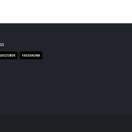
und...
read more
GS
ADEZUBER
FASSSAUNA