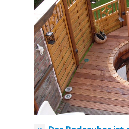
Der Badezuber ist die
Grundlage der weiblichen
Schönheit
April 18, 2020
Vorteile der Verwendung vo
hölzernen Badezubern mit
Ofen
April 18, 2020
Bei welchen Erkrankungen
hilft das Baden im hölzerne