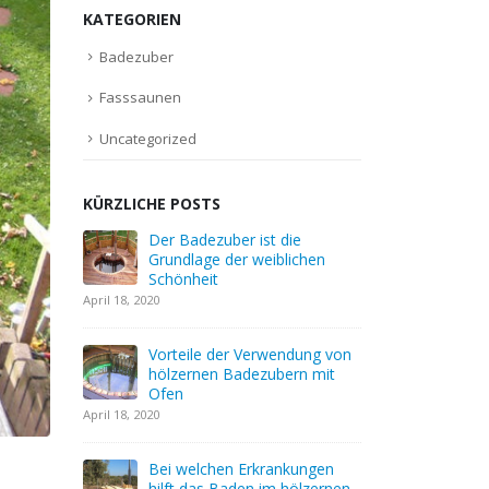
KATEGORIEN
Badezuber
Fasssaunen
Uncategorized
KÜRZLICHE POSTS
 die
Der hölzerne Badezuber: die
Der Bade
blichen
Grundlage der Gesundheit
Grundlag
Schönhei
April 6, 2020
April 18, 2020
Was ist ein Holzbadezuber?
endung von
Vorteile
April 6, 2020
bern mit
hölzerne
Ofen
April 18, 2020
Wie können Sie mit einem
Badezuber Energie sparen?
April 5, 2020
ankungen
Bei welc
 hölzernen
hilft da