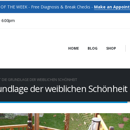
OF THE WEEK - Free Diagnosis & Break Checks -
Make an Appoin
- 6:00pm
HOME
BLOG
SHOP
T DIE GRUNDLAGE DER WEIBLICHEN SCHÖNHEIT
undlage der weiblichen Schönheit