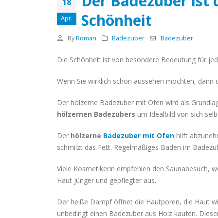
Der Badezuber ist 
18
Badezuber?
Schönheit
Apr.
April 18, 2020
By
Roman
Badezuber
Badezuber
Die Schönheit ist von besondere Bedeutung für jede
Wenn Sie wirklich schön aussehen möchten, dann d
Der hölzerne Badezuber mit Ofen wird als Grundlage
hölzernen Badezubers
um Idealbild von sich selbs
Der
hölzerne
Badezuber mit Ofen
hilft abzuneh
schmilzt das Fett. Regelmäßiges Baden im Badezuber
Viele Kosmetikerin empfehlen den Saunabesuch, wei
Haut jünger und gepflegter aus.
Der heiße Dampf öffnet die Hautporen, die Haut wird
unbedingt einen Badezuber aus Holz kaufen. Dieser E