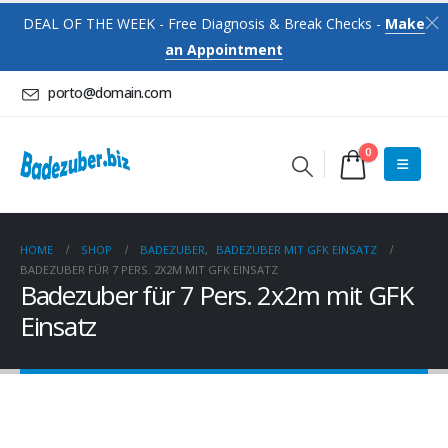
DEAL OF THE WEEK - Free Diagnosis & Break Checks -
Make
an Appointment
porto@domain.com
0
HOME
SHOP
BADEZUBER
,
BADEZUBER MIT GFK EINSATZ
BADEZUBER FÜR 7 PERS. 2X2M MIT GFK EINSATZ
Badezuber für 7 Pers. 2x2m mit GFK
Einsatz