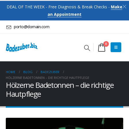
DEAL OF THE WEEK - Free Diagnosis & Break Checks -
Make
an Appointment
porto@domain.com
0
HOME
BLOG
BADEZUBER
HÖLZERNE BADETONNEN – DIE RICHTIGE HAUTPFLEGE
Hölzerne Badetonnen – die richtige
Hautpflege