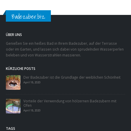
Badezuber.biz
ÜBER UNS
Genießen Sie ein heißes Bad in Ihrem Badezuber, auf der Terrasse
oder im Garten, und lassen sich dabei von sprudelnden Wasserperlen
beleben und von Wasserstrahlen massieren.
KÜRZLICHE POSTS
Der Badezuber ist die Grundlage der weiblichen Schönheit
April 18, 2020
Vorteile der Verwendung von hölzernen Badezubern mit
Ofen
April 18, 2020
TAGS