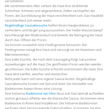
verschieben.
Hautpflege
Mit zunehmendem Alter verliert die Haut ihre strahlende
Schönheit. Schmutz und abgestorbene Zellen verstopfen die
Poren, die Durchblutung der Haut verschlechtert sich. Das Hautbild
verschlechtert sich immer mehr.
Regelmäßige Saunabesuche
helfen Ihnen Hautprobleme zu
verhindern und länger jung auszusehen. Der heiße Wasserdampf
beschleunigt den Blutkreislauf und bewirkt die Reinigung der Haut
durch das Öffnen der Poren.
Sie können zusätzlich eine Peelingcreme benutzen. Die
Peelingcreme reinigt ihre Haut und versorgt sie mit Vitaminen und
Mikroelementen.
Eine kalte Dusche, die nach dem Saunagang folgt, hat positive
Auswirkungen auf die Haut. Die geöffneten Poren werden wieder
geschlossen. Die kalte Dusche erfrischt und tonisiert die Haut. Ihre
Haut wird sanfter, weicher und elastischer.
Nicht jeder kann sich eine eigene Sauna leisten. Regelmäßige
Saunabesuche kosten viel Zeit und Geld. Die Hersteller von
Badetonnen bieten Ihnen eine Lösung.
Eine hölzerne
Badetonne mit Ofen
lässt sich fast überall aufstellen
und ist genauso effektiv wie die klassische Sauna. Sie können eine
Badetonne in Ihrem Bad installieren. Die hölzerne Badetonnen
verfügen über hervorragende Eigenschaften. So können Sie Ihre