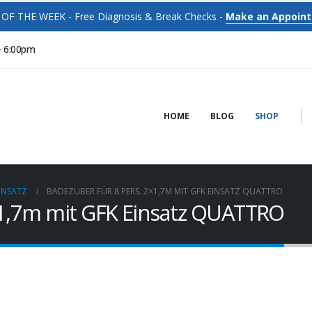
OF THE WEEK - Free Diagnosis & Break Checks -
Make an Appoin
- 6:00pm
HOME
BLOG
SHOP
INSATZ
BADEZUBER FÜR 8 PERS. 2×1,7M MIT GFK EINSATZ QUATTRO
×1,7m mit GFK Einsatz QUATTRO