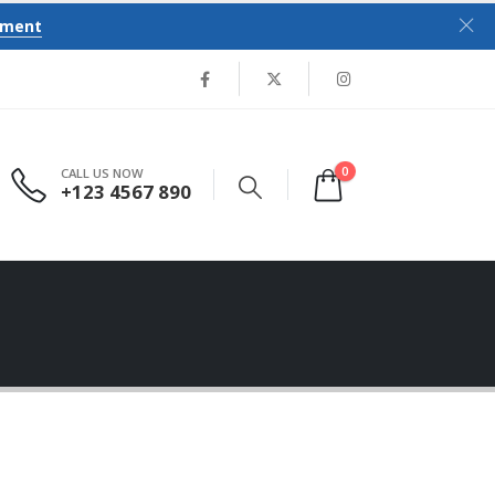
tment
0
CALL US NOW
+123 4567 890