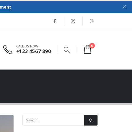
tment
0
CALL US NOW
+123 4567 890