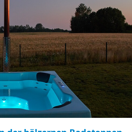
Der hölzerne Badezuber: die
Der Badezuber ist
Grundlage der Gesundheit
Grundlage der wei
Schönheit
April 6, 2020
April 18, 2020
Was ist ein Holzbadezuber?
n
Vorteile der Verw
April 6, 2020
hölzernen Badezu
Ofen
April 18, 2020
Wie können Sie mit einem
Badezuber Energie sparen?
April 5, 2020
Bei welchen Erkr
n
hilft das Baden im