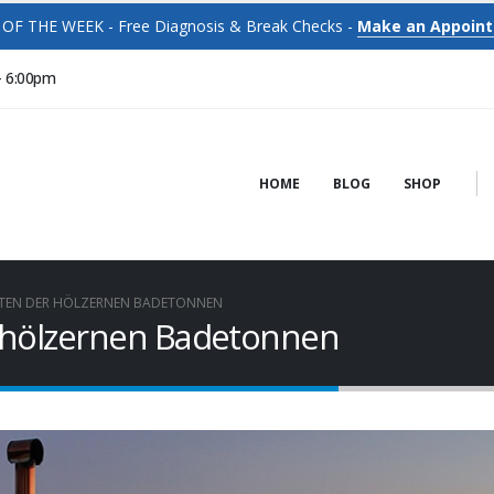
OF THE WEEK - Free Diagnosis & Break Checks -
Make an Appoin
- 6:00pm
HOME
BLOG
SHOP
ITEN DER HÖLZERNEN BADETONNEN
r hölzernen Badetonnen