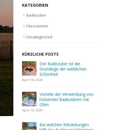
KATEGORIEN
Badezuber
Fasssaunen
Uncategorized
KÜRZLICHE POSTS
 die
Der hölzerne Badezuber: die
Der Bade
blichen
Grundlage der Gesundheit
Grundlag
Schönhei
April 6, 2020
April 18, 2020
Was ist ein Holzbadezuber?
endung von
Vorteile
April 6, 2020
bern mit
hölzerne
Ofen
April 18, 2020
Wie können Sie mit einem
Badezuber Energie sparen?
April 5, 2020
ankungen
Bei welc
 hölzernen
hilft da