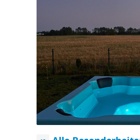
Der Badezuber ist die
Grundlage der weiblichen
Schönheit
April 18, 2020
Vorteile der Verwendung vo
hölzernen Badezubern mit
Ofen
April 18, 2020
Bei welchen Erkrankungen
hilft das Baden im hölzerne