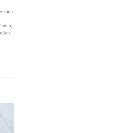
er kann
finden,
ießen,