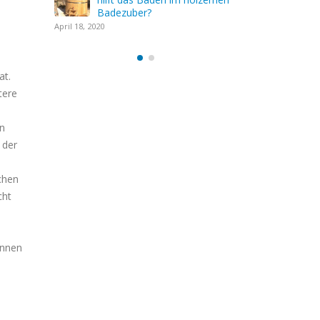
Badezub
April 18, 2020
at.
tere
en
 der
ichen
cht
onnen