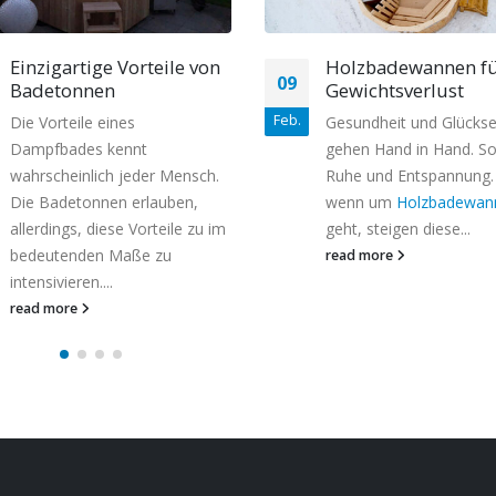
Holzbadewannen für den
Bei welchen
18
Gewichtsverlust
Erkrankungen hilft 
Baden im hölzerne
Apr.
Gesundheit und Glückseligkeit
Badezuber?
gehen Hand in Hand. So wie
Der hölzerne Badezube
Ruhe und Entspannung. Und
Ofen ist ein einzigartig
wenn um
Holzbadewannen
Erzeugnis, das viele
geht, steigen diese...
wunderschöne Möglich
read more
bereitet. In diesem Arti
werden die positiven...
read more