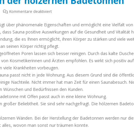
en der hölzernen Badetonnen
Badezuber?
für
April 18, 2020
Kommentare deaktiviert
Alle
rfügt über phänomenale Eigenschaften und ermöglicht eine Vielfalt von
Besonderheiten
dass Sauna positive Auswirkungen auf die Gesundheit und Vitalität h
der
ung, die es Ihnen ermöglicht, ihren Körper zu stärken und viele wei
hölzernen
n seinen Körper richtig pflegt.
Badetonnen
eöffneten Poren lassen sich besser reinigen. Durch das kalte Dusch
von Kosmetikerinnen und Ärzten empfohlen. Es wirkt sich positiv auf
 viele Krankheiten vorbeugen.
 Sauna passt nicht in jede Wohnung. Aus diesem Grund sind die öffentl
nige Nachteile. Nicht immer hat man Zeit für einen Saunabesuch. Ni
en Wünschen und Bedürfnissen den Kunden.
adetonne mit Offen passt auch in eine kleine Wohnung.
 großer Beliebtheit. Sie sind sehr nachgefragt. Die hölzernen Badet
lzernen Wänden. Bei der Herstellung der Badetonnen werden nur die
 alles, wovon man sonst nur träumen konnte.