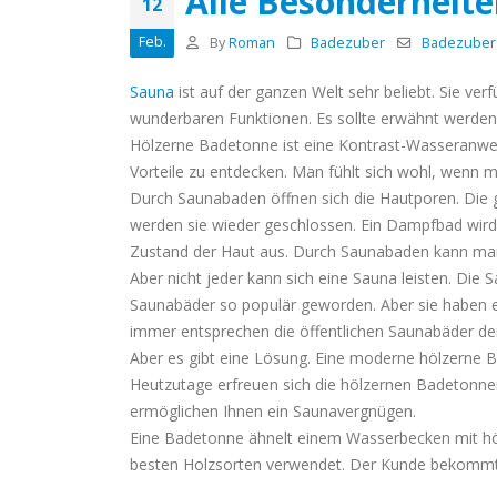
Alle Besonderheit
12
Badezuber?
Feb.
April 18, 2020
By
Roman
Badezuber
Badezuber
Sauna
ist auf der ganzen Welt sehr beliebt. Sie ve
wunderbaren Funktionen. Es sollte erwähnt werden, 
Hölzerne Badetonne ist eine Kontrast-Wasseranwend
Vorteile zu entdecken. Man fühlt sich wohl, wenn ma
Durch Saunabaden öffnen sich die Hautporen. Die g
werden sie wieder geschlossen. Ein Dampfbad wird 
Zustand der Haut aus. Durch Saunabaden kann man
Aber nicht jeder kann sich eine Sauna leisten. Die
Saunabäder so populär geworden. Aber sie haben ei
immer entsprechen die öffentlichen Saunabäder d
Aber es gibt eine Lösung. Eine moderne hölzerne B
Heutzutage erfreuen sich die hölzernen Badetonnen
ermöglichen Ihnen ein Saunavergnügen.
Eine Badetonne ähnelt einem Wasserbecken mit hö
besten Holzsorten verwendet. Der Kunde bekommt