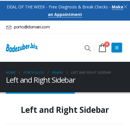
DEAL OF THE WEEK - Free Diagnosis & Break Checks -
Make
an Appointment
porto@domain.com
0
HOME
PORTFOLIOS
BRAND
LEFT AND RIGHT SIDEBAR
Left and Right Sidebar
Left and Right Sidebar