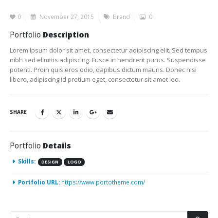
0
November 27, 2015
Brand
0
Portfolio
Description
Lorem ipsum dolor sit amet, consectetur adipiscing elit. Sed tempus
nibh sed elimttis adipiscing. Fusce in hendrerit purus. Suspendisse
potenti. Proin quis eros odio, dapibus dictum mauris. Donec nisi
libero, adipiscing id pretium eget, consectetur sit amet leo.
SHARE
Portfolio
Details
Skills:
DESIGN
LOGO
Portfolio URL:
https://www.portotheme.com/