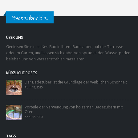
Badezuber.biz
ÜBER UNS
Genießen Sie ein heißes Bad in Ihrem Badezuber, auf der Terrasse
oder im Garten, und lassen sich dabei von sprudelnden Wasserperlen
beleben und von Wasserstrahlen massieren.
KÜRZLICHE POSTS
Der Badezuber ist die Grundlage der weiblichen Schönheit
April 18, 2020
Vorteile der Verwendung von hölzernen Badezubern mit
Ofen
April 18, 2020
TAGS