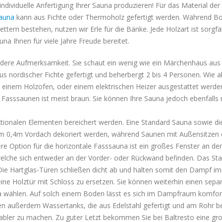
dividuelle Anfertigung Ihrer Sauna produzieren! Für das Material de
auna
kann aus Fichte oder Thermoholz gefertigt werden. Während B
ern bestehen, nutzen wir Erle für die Bänke. Jede Holzart ist sorgfäl
una Ihnen für viele Jahre Freude bereitet.
ondere Aufmerksamkeit. Sie schaut ein wenig wie ein Märchenhaus aus
s nordischer Fichte gefertigt und beherbergt 2 bis 4 Personen. Wie al
einem Holzofen, oder einem elektrischen Heizer ausgestattet werden
 Fasssaunen ist meist braun. Sie können Ihre Sauna jedoch ebenfalls 
tionalen Elementen bereichert werden. Eine Standard Sauna sowie di
m 0,4m Vordach dekoriert werden, während Saunen mit Außensitzen 
re Option für die horizontale Fasssauna ist ein großes Fenster an der
welche sich entweder an der Vorder- oder Rückwand befinden. Das St
Die Hartglas-Türen schließen dicht ab und halten somit den Dampf im
 eine Holztür mit Schloss zu ersetzen. Sie können weiterhin einen sepa
na wählen. Auf solch einem Boden lässt es sich im Dampfraum komfor
ieten außerdem Wassertanks, die aus Edelstahl gefertigt und am Rohr be
bler zu machen. Zu guter Letzt bekommen Sie bei Baltresto eine gr