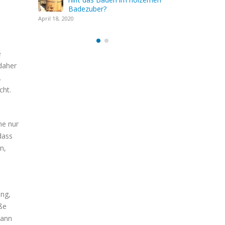
Badezub
April 18, 2020
e
daher
.
cht.
he nur
dass
n,
ang,
öße
dann