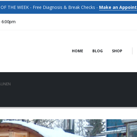
OF THE WEEK - Free Diagnosis & Break Checks -
Make an Appoin
- 6:00pm
HOME
BLOG
SHOP
AUNEN