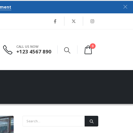
tment
0
CALL US NOW
+123 4567 890