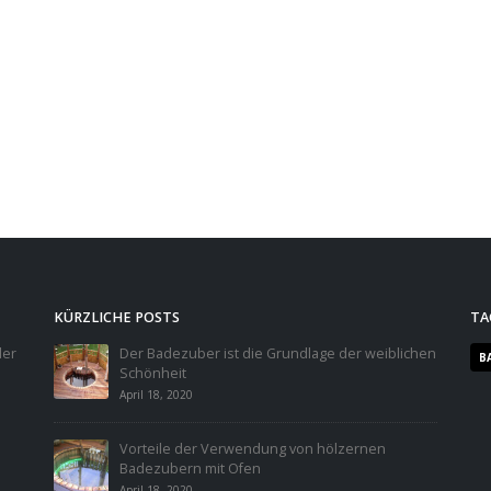
KÜRZLICHE POSTS
TA
der
Der Badezuber ist die Grundlage der weiblichen
B
Schönheit
April 18, 2020
Vorteile der Verwendung von hölzernen
Badezubern mit Ofen
April 18, 2020