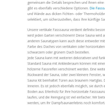
gemeinsam die Details besprechen und Ihnen eine in
gibt es ebenfalls verschiedene Optionen.
Die Fasss
und Wände aus dicken Fichten- oder Thermoholzbrett
selektiert, um sicherzustellen, dass Ihre künftige Sa
Unsere vertikale Fasssauna verdient definitiv bes
wird jeden Garten verschönern! Diese Sauna wird au
anderen Saunatypen kann auch diese entweder mit 
Farbe des Daches von vertikalen oder horizontalen
schwarzem oder grünem Dach bestellen.
Jede Sauna kann mit weiteren dekorativen und funk
Standard Sauna mit Ankleideraum können mit eine
hölzerne Fassreifen verschönert werden. Eine weite
Rückwand der Sauna, oder zwei kleinere Fenster, 
Sauna Kit beinhaltet Türen aus braunem Hartglas. 
Inneren. Es ist jedoch ebenfalls möglich, sie durch
Boden aus Erlenholz für Ihre horizontale Fasssau
laufen, und die Reinigung ist viel einfacher. Wir b
werden, um Ihr Dampfsaunaerlebnis noch komforta