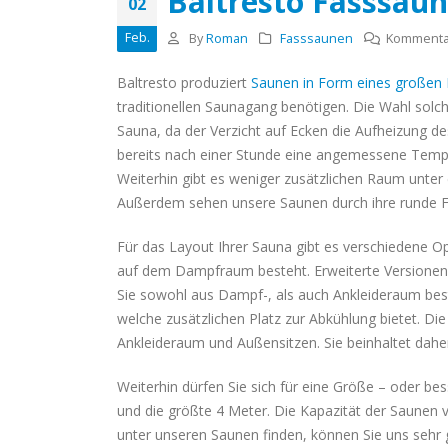
Baltresto Fasssau
02
Badezuber?
Feb.
April 18, 2020
By
Roman
Fasssaunen
Kommentar
Baltresto produziert
Saunen in Form eines großen
traditionellen Saunagang benötigen. Die Wahl solch 
Sauna, da der Verzicht auf Ecken die Aufheizung d
bereits nach einer Stunde eine angemessene Tempe
Weiterhin gibt es weniger zusätzlichen Raum unter
Außerdem sehen unsere Saunen durch ihre runde 
Für das Layout Ihrer Sauna gibt es verschiedene O
auf dem Dampfraum besteht. Erweiterte Versionen 
Sie sowohl aus Dampf-, als auch Ankleideraum best
welche zusätzlichen Platz zur Abkühlung bietet. Die 
Ankleideraum und Außensitzen. Sie beinhaltet da
Weiterhin dürfen Sie sich für eine Größe – oder be
und die größte 4 Meter. Die Kapazität der Saunen va
unter unseren Saunen finden, können Sie uns seh