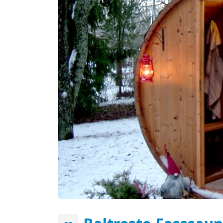
Der Badezuber ist die
Grundlage der weiblichen
Schönheit
April 18, 2020
Vorteile der Verwendung vo
hölzernen Badezubern mit
Ofen
April 18, 2020
Bei welchen Erkrankungen
hilft das Baden im hölzerne