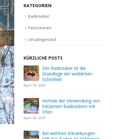
KATEGORIEN
Badezuber
Fasssaunen
Uncategorized
KÜRZLICHE POSTS
 die
Der hölzerne Badezuber: die
Der Bade
blichen
Grundlage der Gesundheit
Grundlag
Schönhei
April 6, 2020
April 18, 2020
Was ist ein Holzbadezuber?
endung von
Vorteile
April 6, 2020
bern mit
hölzerne
Ofen
April 18, 2020
Wie können Sie mit einem
Badezuber Energie sparen?
April 5, 2020
ankungen
Bei welc
 hölzernen
hilft da