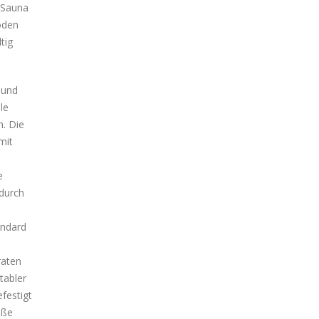
r Sauna
oden
tig
 und
le
. Die
mit
e
durch
andard
raten
tabler
festigt
oße