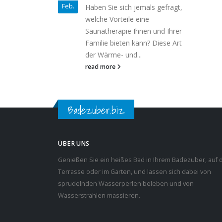
Feb.
Haben Sie sich jemals gefragt,
welche Vorteile eine
Saunatherapie Ihnen und Ihrer
Familie bieten kann? Diese Art
der Wärme- und...
read more
Badezuber.biz
ÜBER UNS
Genießen Sie ein heißes Bad in Ihrem Badezuber, auf 
Terrasse oder im Garten, und lassen sich dabei von
sprudelnden Wasserperlen beleben und von
Wasserstrahlen massieren.