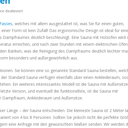
nen
Badezuber?
für
April 18, 2020
e deaktiviert
Baltresto
 Fasses
, welches mit allem ausgestattet ist, was Sie für einen guten,
Fasssaunen
einer Form ist kein Zufall! Das ergonomische Design ist ideal für ein
es Dampfraumes deutlich beschleunigt. Eine Sauna mit Holzofen wird 
ratur erreichen, und nach zwei Stunden mit einem elektrischen Ofen
 den Bänken, was die Reinigung des Dampfraums deutlich leichter ma
Form besonders und außergewöhnlich aus.
ptionen. Sie können eine so genannte Standard-Sauna bestellen, welc
der Standard-Sauna verfügen ebenfalls über einen Ankleideraum, so
ehen. Ein weiteres interessantes Modell ist die Sauna mit Außensitze
letzte Version, und eventuell die funktionellste, ist die Sauna mit
her Dampfraum, Ankleideraum und Außensitze.
sser Länge – der Sauna entscheiden. Die kleineste Sauna ist 2 Meter l
riiert von 4 bis 8 Personen. Sollten Sie jedoch nicht die perfekte Gr
r gern eine Anfrage mit den gewünschten Maßen senden. Wir werden 