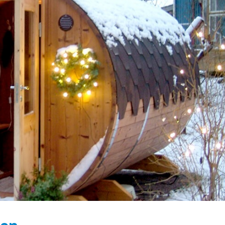
Der hölzerne Badezuber: die
Der Badezuber ist
Grundlage der Gesundheit
Grundlage der wei
Schönheit
April 6, 2020
April 18, 2020
Was ist ein Holzbadezuber?
n
Vorteile der Verw
April 6, 2020
hölzernen Badezu
Ofen
April 18, 2020
Wie können Sie mit einem
Badezuber Energie sparen?
April 5, 2020
Bei welchen Erkr
n
hilft das Baden im